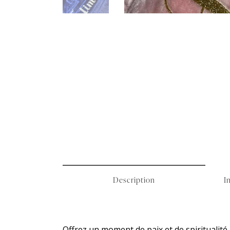
Description
I
Offrez un moment de paix et de spiritualité