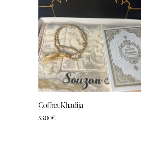
Coffret Khadija
53.00
€