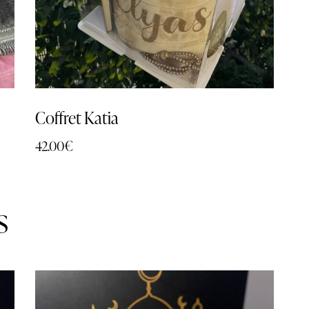
Coffret Katia
42.00
€
s