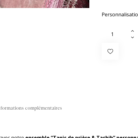
Personnalisati
nformations complémentaires
 avec notre
ensemble “Tapis de prière & Tasbih” personna