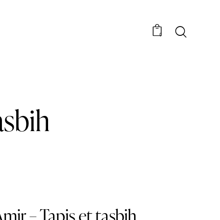
0
asbih
Amir – Tapis et tasbih