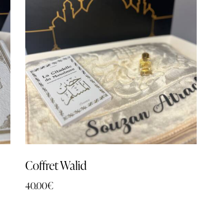
Coffret Walid
40.00
€